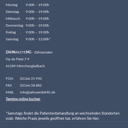
Montag
9:00h – 19:00h
Dienstag
9:00h – 19:00h
Mittwoch
9:00h – 19:00h
Donnerstag
9:00h – 19:00h
Freitag
9:00h – 19:00h
Samstag
9:00h – 12:00h*
ZAHN
ÄRZTE
MG
- Zahnpiraten
Op de Fleet 7-9
41189 Mönchengladbach
FON
02166.55 950
FAX
02166.58 882
MAIL
info@zahnaerzteMG.de
Termine online buchen
*Samstags findet die Patientenbehandlung an wechselnden Standorten
statt. Welche Praxis jeweils geöffnet hat, erfahren Sie hier.