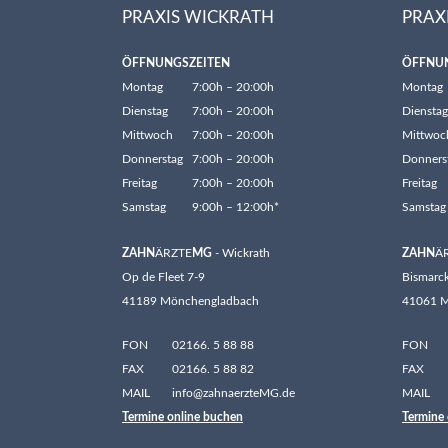
PRAXIS WICKRATH
PRAX
ÖFFNUNGSZEITEN
ÖFFNU
Montag
7:00h – 20:00h
Montag
Dienstag
7:00h – 20:00h
Dienstag
Mittwoch
7:00h – 20:00h
Mittwoc
Donnerstag
7:00h – 20:00h
Donners
Freitag
7:00h – 20:00h
Freitag
Samstag
9:00h – 12:00h*
Samstag
ZAHN
ÄRZTE
MG
- Wickrath
ZAHN
Ä
Op de Fleet 7-9
Bismarck
41189 Mönchengladbach
41061 M
FON
02166. 5 88 88
FON
FAX
02166. 5 88 82
FAX
MAIL
info@zahnaerzteMG.de
MAIL
Termine online buchen
Termine