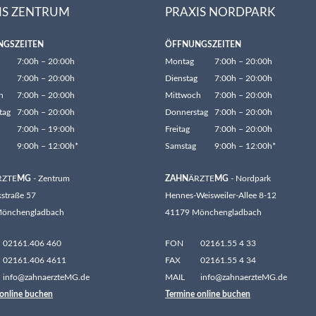
IS ZENTRUM
PRAXIS NORDPARK
NGSZEITEN
ÖFFNUNGSZEITEN
7:00h – 20:00h
Montag
7:00h – 20:00h
7:00h – 20:00h
Dienstag
7:00h – 20:00h
h
7:00h – 20:00h
Mittwoch
7:00h – 20:00h
tag
7:00h – 20:00h
Donnerstag
7:00h – 20:00h
7:00h – 19:00h
Freitag
7:00h – 20:00h
9:00h – 12:00h*
Samstag
9:00h – 12:00h*
RZTE
MG
- Zentrum
ZAHN
ÄRZTE
MG
- Nordpark
straße 57
Hennes-Weisweiler-Allee 8-12
önchengladbach
41179 Mönchengladbach
02161.406 460
FON
02161.55 4 33
02161.406 4611
FAX
02161.55 4 34
info@zahnaerzteMG.de
MAIL
info@zahnaerzteMG.de
 online buchen
Termine online buchen