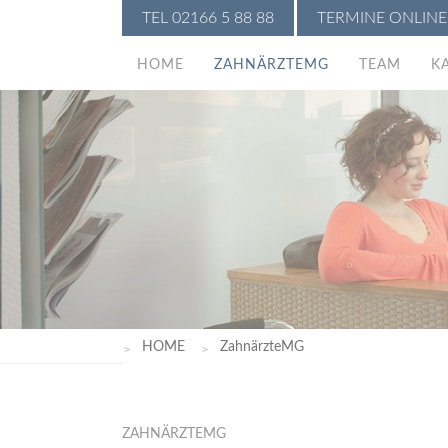
TEL 02166 5 88 88
TERMINE ONLIN
HOME
ZAHNÄRZTEMG
TEAM
K
HOME
ZahnärzteMG
ZAHNÄRZTEMG